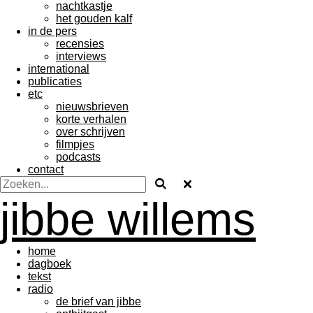
nachtkastje
het gouden kalf
in de pers
recensies
interviews
international
publicaties
etc
nieuwsbrieven
korte verhalen
over schrijven
filmpjes
podcasts
contact
jibbe willems
home
dagboek
tekst
radio
de brief van jibbe