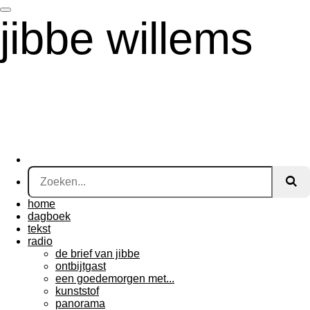
Ga
jibbe willems
direct
naar
de
hoofdinhoud
home
dagboek
tekst
radio
de brief van jibbe
ontbijtgast
een goedemorgen met...
kunststof
panorama