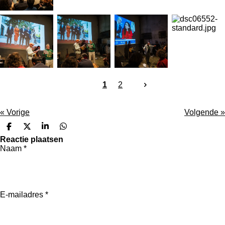
1
2
«
Vorige
Volgende
»
D
D
S
D
e
e
h
e
Reactie plaatsen
l
e
a
l
Naam *
e
l
r
e
n
e
n
E-mailadres *