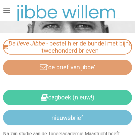
Ga
direct
jibbe willems
naar
de
hoofdinhoud
De lieve Jibbe -
bestel hier de bundel met bijna
tweehonderd brieven
'
de brief van jibbe
'
dagboek (nieuw!)
nieuwsbrief
Na zijn studie aan de Toneelacademie Maastricht heeft