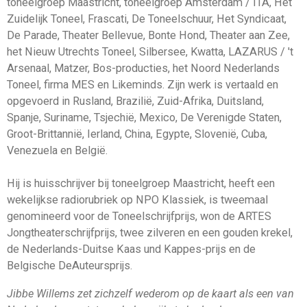
toneelgroep Maastricht, toneelgroep Amsterdam / ITA, Het
Zuidelijk Toneel, Frascati, De Toneelschuur, Het Syndicaat,
De Parade, Theater Bellevue, Bonte Hond, Theater aan Zee,
het Nieuw Utrechts Toneel, Silbersee, Kwatta, LAZARUS / 't
Arsenaal, Matzer, Bos-producties, het Noord Nederlands
Toneel, firma MES en Likeminds. Zijn werk is vertaald en
opgevoerd in Rusland, Brazilië, Zuid-Afrika, Duitsland,
Spanje, Suriname, Tsjechië, Mexico, De Verenigde Staten,
Groot-Brittannië, Ierland, China, Egypte, Slovenië, Cuba,
Venezuela en België.
Hij is huisschrijver bij toneelgroep Maastricht, heeft een
wekelijkse radiorubriek op NPO Klassiek, is tweemaal
genomineerd voor de Toneelschrijfprijs, won de ARTES
Jongtheaterschrijfprijs, twee zilveren en een gouden krekel,
de Nederlands-Duitse Kaas und Kappes-prijs en de
Belgische DeAuteursprijs.
Jibbe Willems
zet zichzelf wederom op de kaart als een van