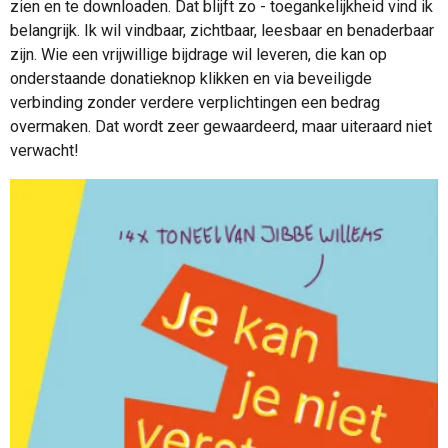
zien en te downloaden. Dat blijft zo - toegankelijkheid vind ik
b
a
belangrijk. Ik wil vindbaar, zichtbaar, leesbaar en benaderbaar
o
g
zijn. Wie een vrijwillige bijdrage wil leveren, die kan op
o
r
k
a
onderstaande donatieknop klikken en via beveiligde
m
verbinding zonder verdere verplichtingen een bedrag
overmaken. Dat wordt zeer gewaardeerd, maar uiteraard niet
verwacht!