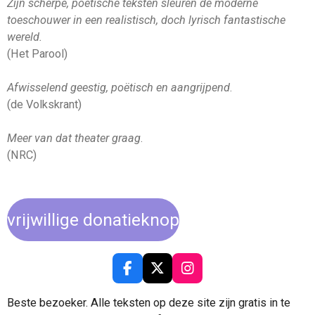
Zijn scherpe, poëtische teksten sleuren de moderne
toeschouwer in een realistisch, doch lyrisch fantastische
wereld.
(Het Parool)
Afwisselend geestig, poëtisch en aangrijpend
.
(de Volkskrant)
Meer van dat theater graag
.
(NRC)
vrijwillige donatieknop
F
X
I
a
n
c
s
Beste bezoeker. Alle teksten op deze site zijn gratis in te
e
t