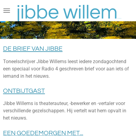
Ga
direct
jibbe willems
naar
de
hoofdinhoud
DE BRIEF VAN JIBBE
Toneelschrijver Jibbe Willems leest iedere zondagochtend
een speciaal voor Radio 4 geschreven brief voor aan iets of
iemand in het nieuws.
ONTBIJTGAST
Jibbe Willems is theaterauteur, -bewerker en -vertaler voor
verschillende gezelschappen.
Hij vertelt wat hem opvalt in
het nieuws.
EEN GOEDEMORGEN MET...