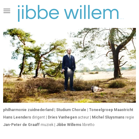
Ga
direct
jibbe willems
naar
de
hoofdinhoud
philharmonie zuidnederland | Studium Chorale | Toneelgroep Maastricht
Hans Leenders
dirigent |
Dries Vanhegen
acteur |
Michel Sluysmans
regie
Jan-Peter de Graaff
muziek |
Jibbe Willems
libretto