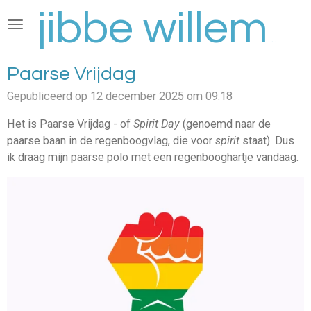
Ga
direct
jibbe willems
naar
de
Paarse Vrijdag
hoofdinhoud
Gepubliceerd op 12 december 2025 om 09:18
Het is Paarse Vrijdag - of
Spirit Day
(genoemd naar de
paarse baan in de regenboogvlag, die voor
spirit
staat). Dus
ik draag mijn paarse polo met een regenbooghartje vandaag.