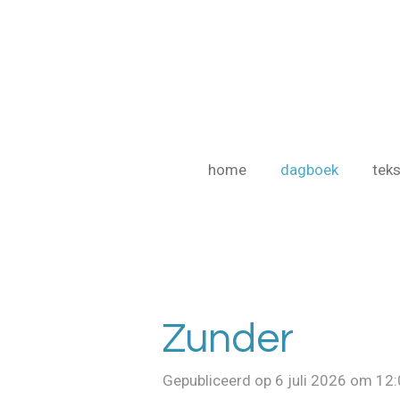
Ga
direct
naar
de
hoofdinhoud
home
dagboek
teks
Zunder
Gepubliceerd op 6 juli 2026 om 12