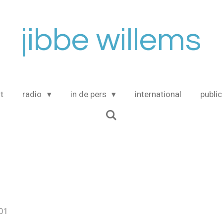
jibbe willems
t
radio
in de pers
international
publi
:01