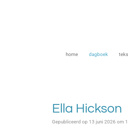
Ga
direct
naar
de
hoofdinhoud
home
dagboek
teks
Ella Hickson
Gepubliceerd op 13 juni 2026 om 