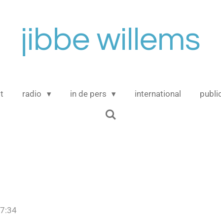
jibbe willems
t
radio
in de pers
international
publi
17:34