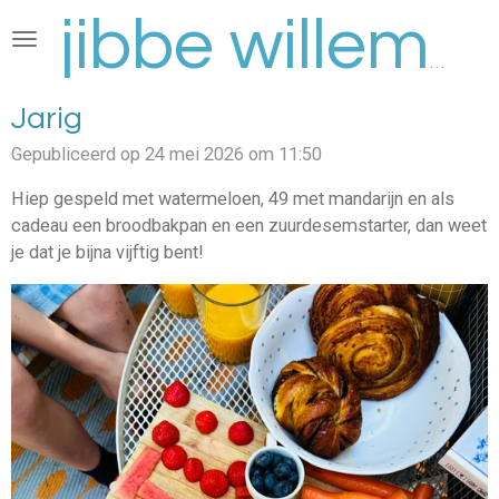
Ga
direct
jibbe willems
naar
de
Jarig
hoofdinhoud
Gepubliceerd op 24 mei 2026 om 11:50
Hiep gespeld met watermeloen, 49 met mandarijn en als
cadeau een broodbakpan en een zuurdesemstarter, dan weet
je dat je bijna vijftig bent!