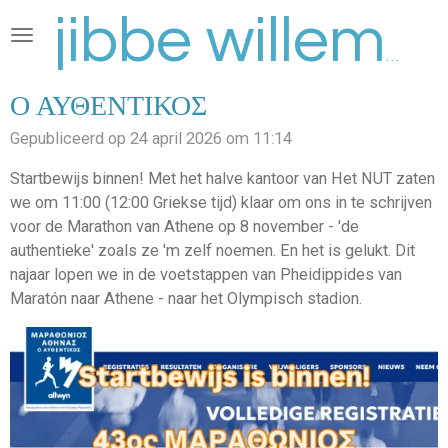
Ga
direct
jibbe willems
naar
de
Ο ΑΥΘΕΝΤΙΚΟΣ
hoofdinhoud
Gepubliceerd op 24 april 2026 om 11:14
Startbewijs binnen! Met het halve kantoor van Het NUT zaten
we om 11:00 (12:00 Griekse tijd) klaar om ons in te schrijven
voor de Marathon van Athene op 8 november - 'de
authentieke' zoals ze 'm zelf noemen. En het is gelukt. Dit
najaar lopen we in de voetstappen van
Pheidippides van
Maratón naar Athene - naar het Olympisch stadion.