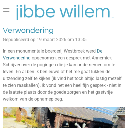
Ga
direct
jibbe willems
naar
de
Verwondering
hoofdinhoud
Gepubliceerd op 19 maart 2026 om 13:35
In een monumentale boerderij Westbroek werd
De
Verwondering
opgenomen, een gesprek met Annemiek
Schrijver over de pogingen die je kan ondernemen om te
leven. En al ben ik benieuwd of het me gaat lukken de
uitzending zelf te kijken (ik vind het toch altijd lastig mezelf
te zien raaskallen), ik vond het een heel fijn gesprek - niet in
de laatste plaats door de goede zorgen en het gastvrije
welkom van de opnameploeg.