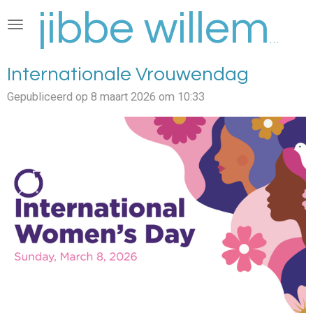
Ga
direct
jibbe willems
naar
de
Internationale Vrouwendag
hoofdinhoud
Gepubliceerd op 8 maart 2026 om 10:33