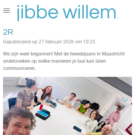
Ga
direct
jibbe willems
naar
de
2R
hoofdinhoud
Gepubliceerd op 27 februari 2026 om 10:25
We zijn weer begonnen! Met de tweedejaars in Maastricht
onderzoeken op welke manieren je taal kan laten
communiceren.