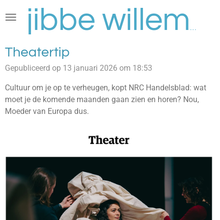
Ga
direct
jibbe willems
naar
de
Theatertip
hoofdinhoud
Gepubliceerd op 13 januari 2026 om 18:53
Cultuur om je op te verheugen, kopt NRC Handelsblad: wat
moet je de komende maanden gaan zien en horen? Nou,
Moeder van Europa dus.