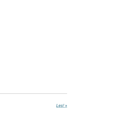
Les!
»