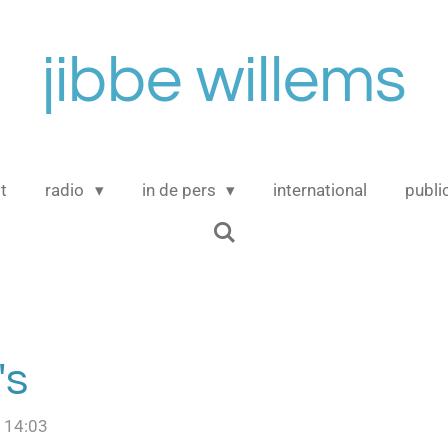
jibbe willems
t
radio
in de pers
international
publi
's
 14:03