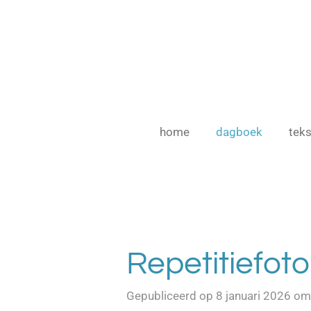
Ga
direct
naar
de
hoofdinhoud
home
dagboek
teks
Repetitiefoto
Gepubliceerd op 8 januari 2026 om