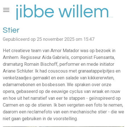
Ga
direct
jibbe willems
naar
de
Stier
hoofdinhoud
Gepubliceerd op 25 november 2025 om 15:47
Het creatieve team van Amor Matador was op bezoek in
Arnhem. Regisseur Aïda Gabriels, componist Fuensanta,
dramaturg Romain Bischoff, performer en mede initiator
Ariane Schluter. Ik had couscous met granaatappelpitjes en
venkelzaadjes gemaakt en een salade van kikkererwten,
edamamebonen en bosbessen. We spraken over onze
opera, gebaseerd op de eeuwige cyclus van wraak en rouw
en hoe uit het narratief van eer te stappen - geïnspireerd op
Carmen en op de stieren. Ik ben vergeten een foto te nemen,
daarom een reclamefoto van een mechanische stier - die we
niet gaan gebruiken in de voorstelling.