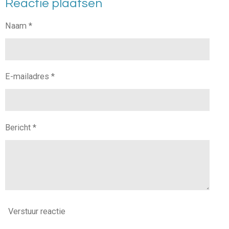
Reactie plaatsen
e
l
r
e
n
e
n
Naam *
E-mailadres *
Bericht *
Verstuur reactie