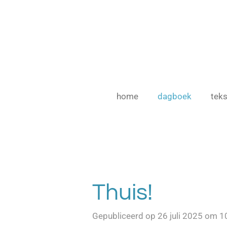
Ga
direct
naar
de
hoofdinhoud
home
dagboek
teks
Thuis!
Gepubliceerd op 26 juli 2025 om 1