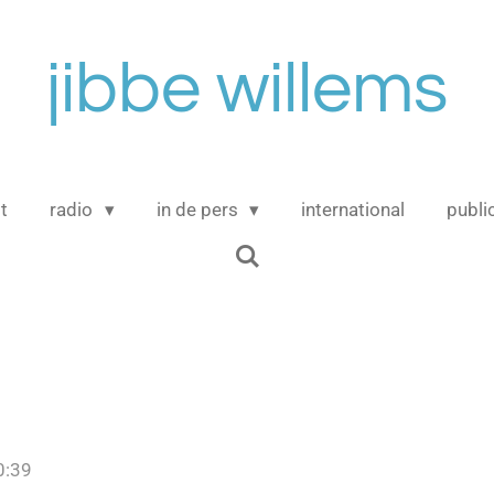
jibbe willems
t
radio
in de pers
international
publi
0:39