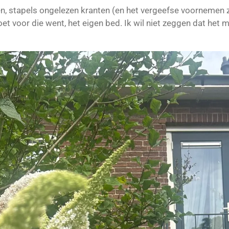
ten, stapels ongelezen kranten (en het vergeefse voornemen z
t voor die went, het eigen bed. Ik wil niet zeggen dat het m