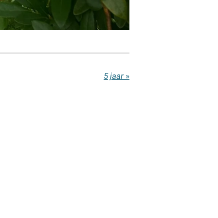
5 jaar
»