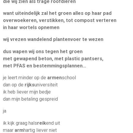
die wij zien als trage roofdieren
want uiteindelijk zal het groen alles op haar pad
overwoekeren, verstikken, tot compost verteren
in haar wortels opnemen
wij vrezen wandelend plantenvoer te wezen
dus wapen wij ons tegen het groen
met gewapend beton, met plastic pantsers,
met PFAS en bestemmingsplannen...
je leert minder op de
armen
school
dan op de
rijks
universiteit
ik heb liever mijn bedje
dan mijn betaling gespreid
ja
ik kijk graag hals
reik
end uit
maar
arm
hartig liever niet