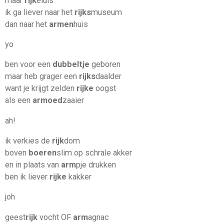
maar
rijk
eluis
ik ga liever naar het
rijks
museum
dan naar het
armen
huis
yo
ben voor een
dubbeltje
geboren
maar heb grager een
rijks
daalder
want je krijgt zelden
rijke
oogst
als een
armoed
zaaier
ah!
ik verkies de
rijk
dom
boven
boeren
slim op schrale akker
en in plaats van
arm
pje drukken
ben ik liever
rijke
kakker
joh
geest
rijk
vocht OF
arm
agnac