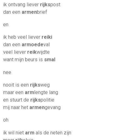
ik ontvang liever
rijks
post
dan een
armen
brief
en
ik heb veel liever
reiki
dan een
armoede
val
veel liever
reik
wijdte
want mijn beurs is
smal
nee
nooit is een
rijks
weg
maar een
arm
lengte lang
en stuurt de
rijks
politie
mij naar het
armen
gevang
oh
ik wil niet
arm
als de neten zijn