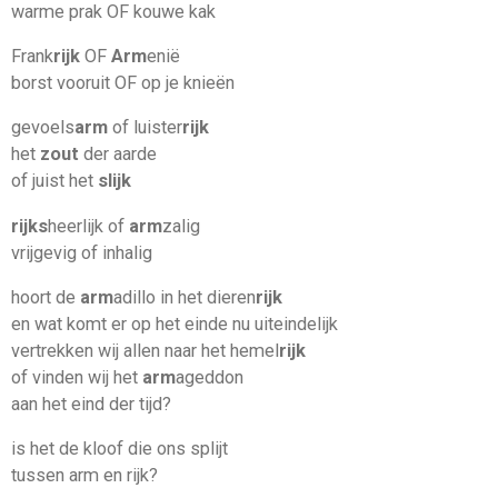
warme prak OF kouwe kak
Frank
rijk
OF
Arm
enië
borst vooruit OF op je knieën
gevoels
arm
of luister
rijk
het
zout
der aarde
of juist het
slijk
rijks
heerlijk of
arm
zalig
vrijgevig of inhalig
hoort de
arm
adillo in het dieren
rijk
en wat komt er op het einde nu uiteindelijk
vertrekken wij allen naar het hemel
rijk
of vinden wij het
arm
ageddon
aan het eind der tijd?
is het de kloof die ons splijt
tussen arm en rijk?