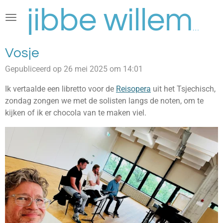
Ga
direct
jibbe willems
naar
de
Vosje
hoofdinhoud
Gepubliceerd op 26 mei 2025 om 14:01
Ik vertaalde een libretto voor de
Reisopera
uit het Tsjechisch,
zondag zongen we met de solisten langs de noten, om te
kijken of ik er chocola van te maken viel.