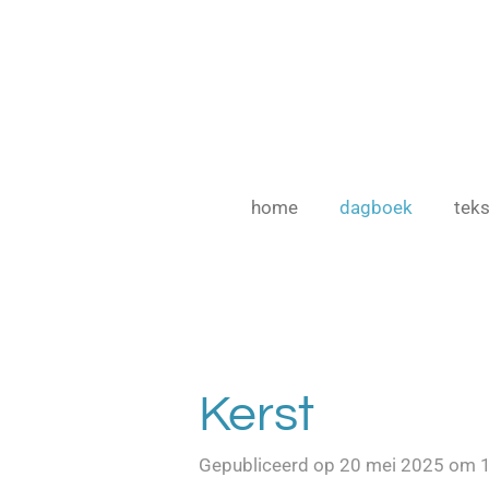
Ga
direct
naar
de
hoofdinhoud
home
dagboek
teks
Kerst
Gepubliceerd op 20 mei 2025 om 