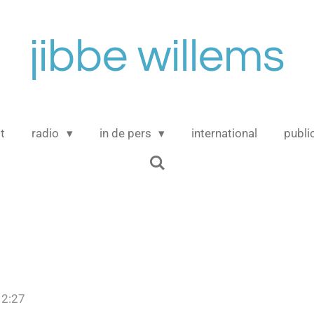
jibbe willems
t
radio
in de pers
international
publi
12:27