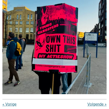
«
Vorige
Volgende
»