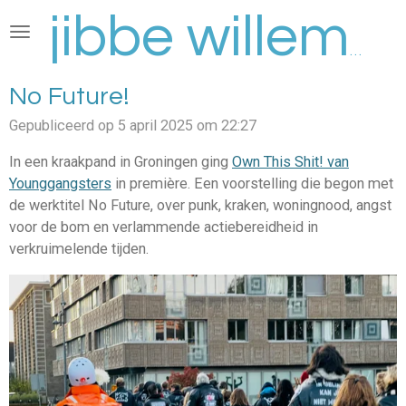
Ga
direct
jibbe willems
naar
de
No Future!
hoofdinhoud
Gepubliceerd op 5 april 2025 om 22:27
In een kraakpand in Groningen ging
Own This Shit! van
Younggangsters
in première. Een voorstelling die begon met
de werktitel No Future, over punk, kraken, woningnood, angst
voor de bom en verlammende actiebereidheid in
verkruimelende tijden.