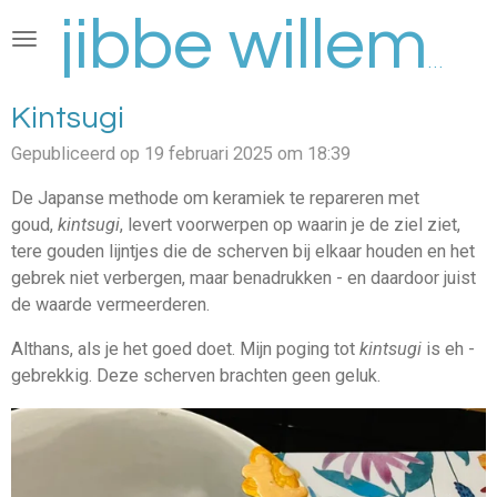
Ga
direct
jibbe willems
naar
de
Kintsugi
hoofdinhoud
Gepubliceerd op 19 februari 2025 om 18:39
De Japanse methode om keramiek te repareren met
goud,
kintsugi
, levert voorwerpen op waarin je de ziel ziet,
tere gouden lijntjes die de scherven bij elkaar houden en het
gebrek niet verbergen, maar benadrukken - en daardoor juist
de waarde vermeerderen.
Althans, als je het goed doet. Mijn poging tot
kintsugi
is eh -
gebrekkig. Deze scherven brachten geen geluk.