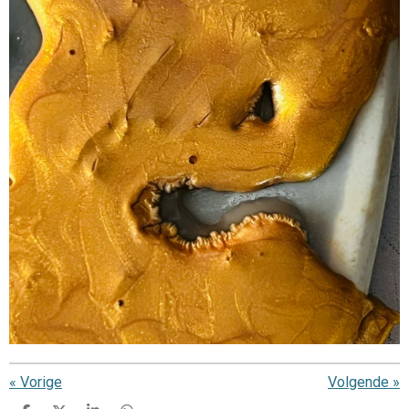
«
Vorige
Volgende
»