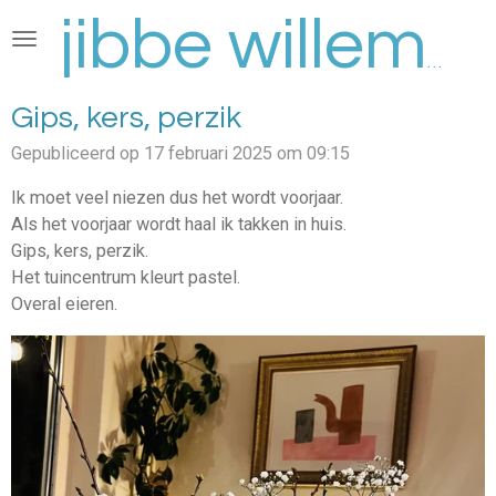
Ga
direct
jibbe willems
naar
de
Gips, kers, perzik
hoofdinhoud
Gepubliceerd op 17 februari 2025 om 09:15
Ik moet veel niezen dus het wordt voorjaar.
Als het voorjaar wordt haal ik takken in huis.
Gips, kers, perzik.
Het tuincentrum kleurt pastel.
Overal eieren.