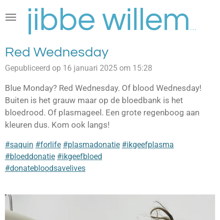
Ga
direct
jibbe willems
naar
de
Red Wednesday
hoofdinhoud
Gepubliceerd op 16 januari 2025 om 15:28
Blue Monday? Red Wednesday. Of blood Wednesday!
Buiten is het grauw maar op de bloedbank is het
bloedrood. Of plasmageel. Een grote regenboog aan
kleuren dus. Kom ook langs!
#saquin
#forlife
#plasmadonatie
#ikgeefplasma
#bloeddonatie
#ikgeefbloed
#donatebloodsavelives