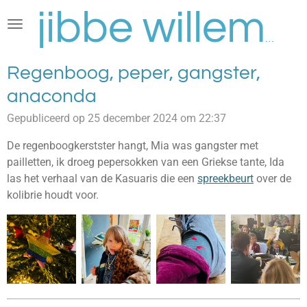
Ga
direct
jibbe willems
naar
de
Regenboog, peper, gangster,
hoofdinhoud
anaconda
Gepubliceerd op 25 december 2024 om 22:37
De regenboogkerstster hangt, Mia was gangster met
pailletten, ik droeg pepersokken van een Griekse tante, Ida
las het verhaal van de Kasuaris die een
spreekbeurt
over de
kolibrie houdt voor.