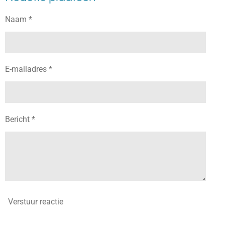
n
e
n
Naam *
E-mailadres *
Bericht *
Verstuur reactie