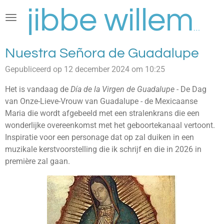
Ga
direct
jibbe willems
naar
de
Nuestra Señora de Guadalupe
hoofdinhoud
Gepubliceerd op 12 december 2024 om 10:25
Het is vandaag de
Día de la Virgen de Guadalupe -
De Dag
van Onze-Lieve-Vrouw van Guadalupe - de Mexicaanse
Maria die wordt afgebeeld met een stralenkrans die een
wonderlijke overeenkomst met het geboortekanaal vertoont.
Inspiratie voor een personage dat op zal duiken in een
muzikale kerstvoorstelling die ik schrijf en die in 2026 in
première zal gaan.