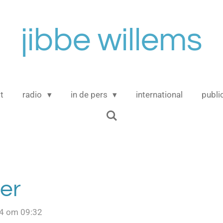
jibbe willems
t
radio
in de pers
international
publi
er
4 om 09:32