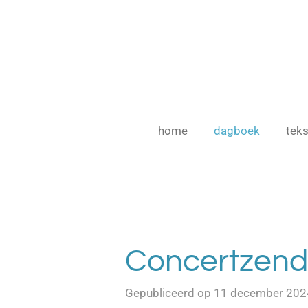
Ga
direct
naar
de
hoofdinhoud
home
dagboek
teks
Concertzend
Gepubliceerd op 11 december 202