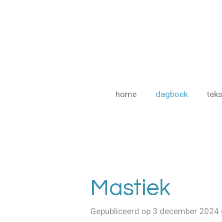
Ga
direct
naar
de
hoofdinhoud
home
dagboek
teks
Mastiek
Gepubliceerd op 3 december 2024