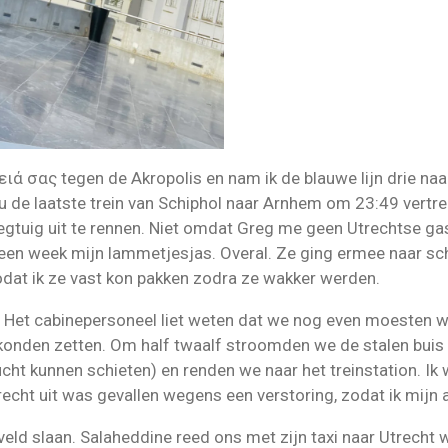
Γειά σας tegen de Akropolis en nam ik de blauwe lijn drie 
e laatste trein van Schiphol naar Arnhem om 23:49 vertr
iegtuig uit te rennen. Niet omdat Greg me geen Utrechtse ga
 een week mijn lammetjesjas. Overal. Ze ging ermee naar scho
dat ik ze vast kon pakken zodra ze wakker werden.
n. Het cabinepersoneel liet weten dat we nog even moesten 
 konden zetten. Om half twaalf stroomden we de stalen buis 
cht kunnen schieten) en renden we naar het treinstation. Ik
recht uit was gevallen wegens een verstoring, zodat ik mijn a
veld slaan. Salaheddine reed ons met zijn taxi naar Utrecht 