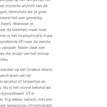
et mooiste uitzicht van de
gen, tenminste als je geen
hoewel het een geweldig
g heen). Wanneer je
naar de loketten, maar naar
hter is het museumcafé, maar
pvallende lift naar de eerste
as oplopen. Neem daar een
 die druipt van het siroop.
tiha.
werden op het Griekse eiland
harstranen van de
 alcohol of terpentijn en
. Nu is het vooral bekend als
bijvoorbeeld. Of in
 Erg lekker, naturel, met een
meer aanwezige citroenvariant.