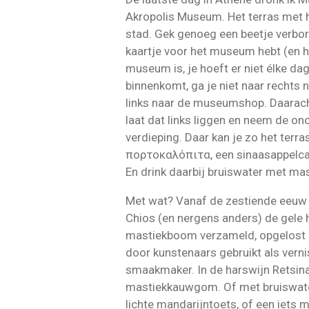
Akropolis Museum. Het terras met h
stad. Gek genoeg een beetje verbor
kaartje voor het museum hebt (en 
museum is, je hoeft er niet élke da
binnenkomt, ga je niet naar rechts 
links naar de museumshop. Daarac
laat dat links liggen en neem de ono
verdieping. Daar kan je zo het terr
πορτοκαλόπιτα, een sinaasappelcake
En drink daarbij bruiswater met mas
Met wat? Vanaf de zestiende eeuw 
Chios (en nergens anders) de gele 
mastiekboom verzameld, opgelost in
door kunstenaars gebruikt als vernis
smaakmaker. In de harswijn Retsina 
mastiekkauwgom. Of met bruiswater.
lichte mandarijntoets, of een iets 