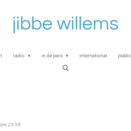
jibbe willems
t
radio
in de pers
international
publi
 om 23:59