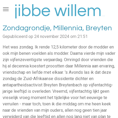
Ga
direct
jibbe willems
naar
de
Zondagrondje, Millennia, Breyten
hoofdinhoud
Gepubliceerd op 24 november 2024 om 21:51
Het was zondag. Ik rende 12,5 kilometer door de modder en
ook mijn benen voelden als modder. Daarna vierde mijn vader
zijn vijfenzeventigste verjaardag. Omringd door vrienden die
hij al decennia koestert proostten daar Millennia aan ervaring,
vriendschap en liefde met elkaar. 's Avonds las ik dat deze
zondag de Zuid-Afrikaanse dissidente dichter en
antiapartheidsactivist Breyten Breytenbach op vijfentachtig-
jarige leeftijd is overleden. Vreemd, vijfentachtig lijkt geen
vreselijk vroeg moment het tijdelijke voor het eeuwige te
verruilen - maar toch, toen ik die middag om me heen keek
naar de vrienden van mijn ouders, allen nog geen tien jaar
verwijderd van die leeftijd en allen nog lang niet van plan te