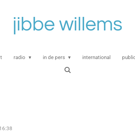
jibbe willems
t
radio
in de pers
international
publi
 16:38