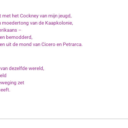
;
t met het Cockney van mijn jeugd,
n moedertong van de Kaapkolonie,
erikaans –
t en bemodderd,
en uit de mond van Cicero en Petrarca.
n van dezelfde wereld,
reld
eweging zet
eeft.