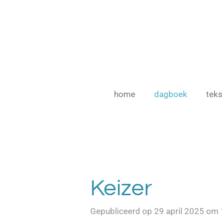
Ga
direct
naar
de
hoofdinhoud
home
dagboek
teks
Keizer
Gepubliceerd op 29 april 2025 om